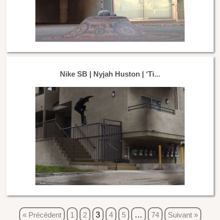
Nike SB | Nyjah Huston | ‘Ti...
« Précédent
1
2
3
4
5
…
74
Suivant »