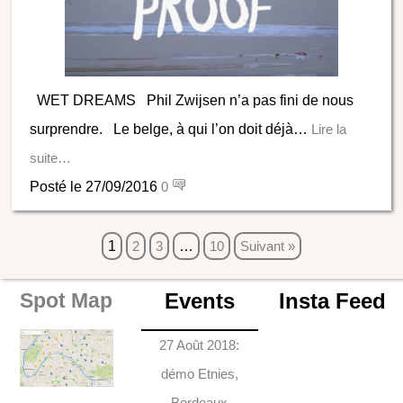
WET DREAMS Phil Zwijsen n’a pas fini de nous
surprendre. Le belge, à qui l’on doit déjà…
Lire la
suite…
Posté le 27/09/2016
0
1
2
3
…
10
Suivant »
Events
Insta Feed
Spot Map
27 Août 2018:
démo Etnies,
Bordeaux