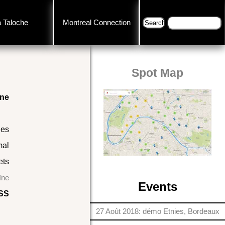
a Taloche
Montreal Connection
Spot Map
ine
les
mal
ets
îne
Events
SS
27 Août 2018: démo Etnies, Bordeaux