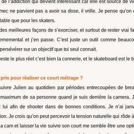
t de l’addiction qui devient intéressant car elle est source de vi
ec ne parvient pas a avoir sa dose, il vrille. Je pense qu’on 
lable que pour les skaters.
es meilleures façons de s’exorciser, et surtout de rester vrai f
vernemental et j’en passe. C’est juste un outil comme beauc
persévérer sur un objectif que toi seul connait.
te le plus réel c’est bien la connerie, et le skateboard est le 
pris pour réaliser ce court métrage ?
 suivre Julien au quotidien par périodes entrecoupées de bre
e maximum de sa personne quand je suis derrière la camera. J
z lui afin de shooter dans de bonnes conditions. Je n’ai jam
ion. Je crois qu’on peut percevoir la tension naturelle qui rôde à
la cam et laisser la vie suivre son court me semble être une opt