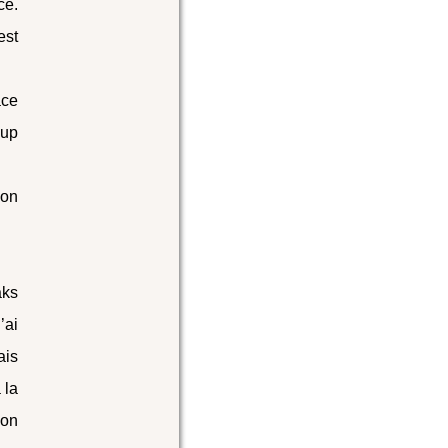
ce.
est
ace
oup
bon
aks
’ai
ais
 la
ion