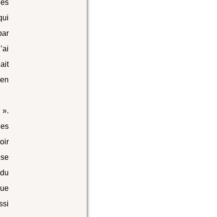
les
qui
par
’ai
ait
ien
 ».
les
oir
 se
 du
que
ssi