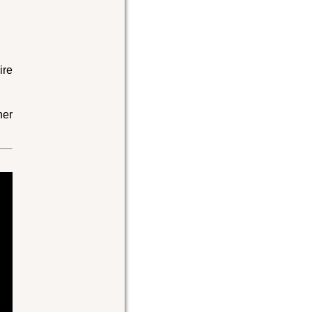
ire
her