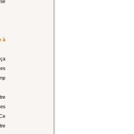
 se
e à
 ça
des
amp
tre
des
 Ce
tre