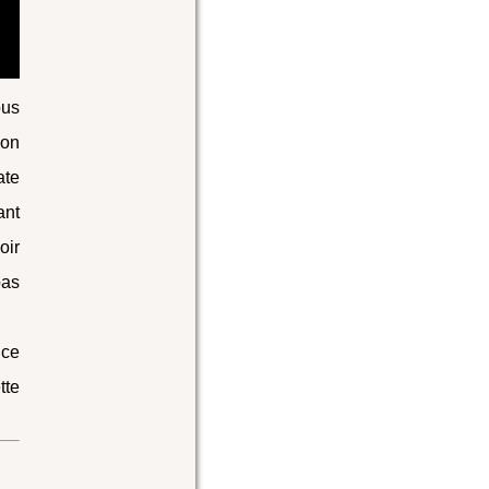
ous
ion
ate
ant
oir
pas
 ce
tte