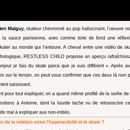
lien Malguy
, skateur chevronné au pop hallucinant, l’oeuvre n
la sauce parisienne, avec comme toile de fond une réflex
skater au monde qui l’entoure. A cheval entre une vidéo de sk
ychologique, RESTLESS CHILD propose un aperçu rafraîchiss
njour je fais du skate parce que je suis différent ». Après av
n sur le terrain, on peut vous confirmer que ces deux là non 
ment saisissant.
t pour tout expliquer, on a quand même profité de la sortie de
tions à Antoine, dont la lourde tache vu de retranscrire ce
e mal à expliquer aux non-initiés.
r de la relation entre l’hyperactivité et le skate ?