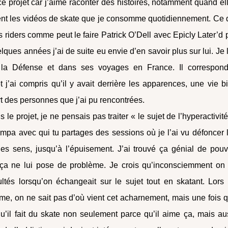
 ce projet car j’aime raconter des histoires, notamment quand el
nt les vidéos de skate que je consomme quotidiennement. Ce 
les riders comme peut le faire Patrick O’Dell avec Epicly Later’d 
ues années j’ai de suite eu envie d’en savoir plus sur lui. Je l
 la Défense et dans ses voyages en France. Il correspond
 j’ai compris qu’il y avait derrière les apparences, une vie b
art des personnes que j’ai pu rencontrées.
 le projet, je ne pensais pas traiter « le sujet de l’hyperactivité
mpa avec qui tu partages des sessions où je l’ai vu défoncer 
es sens, jusqu’à l’épuisement. J’ai trouvé ça génial de pouv
 ça ne lui pose de problème. Je crois qu’inconsciemment on
ultés lorsqu’on échangeait sur le sujet tout en skatant. Lors
ême, on ne sait pas d’où vient cet acharnement, mais une fois 
s qu’il fait du skate non seulement parce qu’il aime ça, mais au