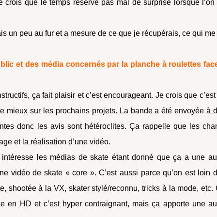
e crois que le temps réserve pas mal de surprise lorsque l’on
is un peu au fur et a mesure de ce que je récupérais, ce qui me
public et des média concernés par la planche à roulettes fac
structifs, ça fait plaisir et c’est encourageant. Je crois que c’est
faire mieux sur les prochains projets. La bande a été envoyée à 
entes donc les avis sont hétéroclites. Ça rappelle que les ch
age et la réalisation d’une vidéo.
 intéresse les médias de skate étant donné que ça a une au
une vidéo de skate « core ». C’est aussi parce qu’on est loin 
e, shootée à la VX, skater stylé/reconnu, tricks à la mode, etc.
ne en HD et c’est hyper contraignant, mais ça apporte une au