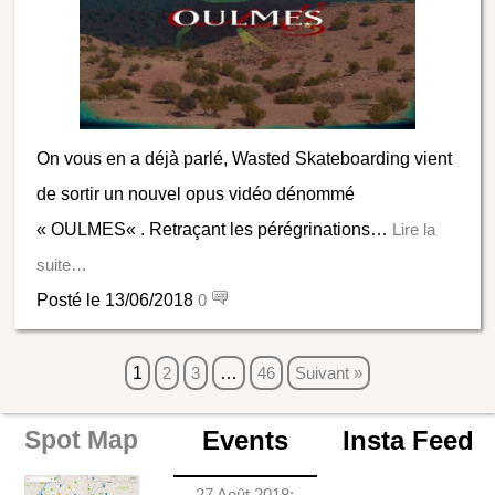
On vous en a déjà parlé, Wasted Skateboarding vient
de sortir un nouvel opus vidéo dénommé
« OULMES« . Retraçant les pérégrinations…
Lire la
suite…
Posté le 13/06/2018
0
1
2
3
…
46
Suivant »
Events
Insta Feed
Spot Map
27 Août 2018: