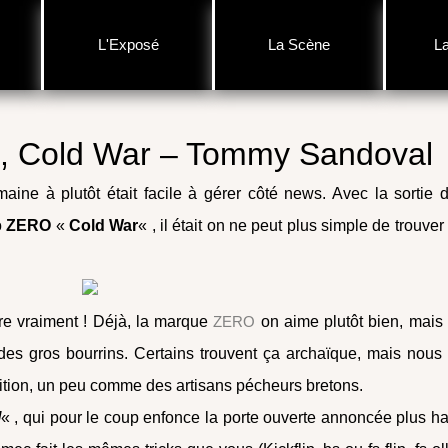
L'Exposé
La Scène
L
, Cold War – Tommy Sandoval
aine à plutôt était facile à gérer côté news. Avec la sortie 
o
ZERO
«
Cold War
« , il était on ne peut plus simple de trouver
re vraiment ! Déjà, la marque
ZERO
on aime plutôt bien, mais
 des gros bourrins. Certains trouvent ça archaïque, mais nous
adition, un peu comme des artisans pécheurs bretons.
l
« , qui pour le coup enfonce la porte ouverte annoncée plus ha