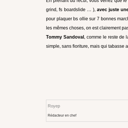
En prenant du recul, vous verrez que le m
grind, fs boardslide … ),
avec juste un
pour plaquer bs ollie sur 7 bonnes marche
les mêmes choses, on est clairement pa
Tommy Sandoval
, comme le reste de l
simple, sans fioriture, mais qui tabasse
Royep
Rédacteur en chef