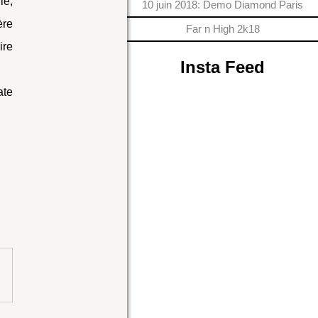
ie,
10 juin 2018: Demo Diamond Paris
ère
Far n High 2k18
ire
Insta Feed
ate