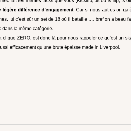
ec fait les mêmes tricks que vous (Kickflip, bs ou fs flip, fs oll
e légère différence d’engagement
. Car si nous autres on gal
s, lui c’est sûr un set de 18 où il bataille …. bref on a beau fa
s dans la même catégorie.
a clique ZERO, est donc là pour nous rappeler ce qu’est un sk
 aussi efficacement qu’une brute épaisse made in Liverpool.