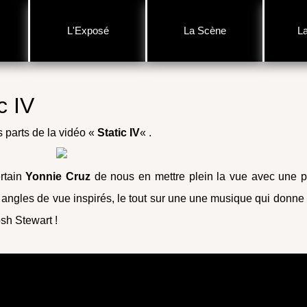
L'Exposé
La Scène
L
c IV
s parts de la vidéo «
Static IV
« .
ertain
Yonnie Cruz
de nous en mettre plein la vue avec une p
es angles de vue inspirés, le tout sur une une musique qui donne
osh Stewart !