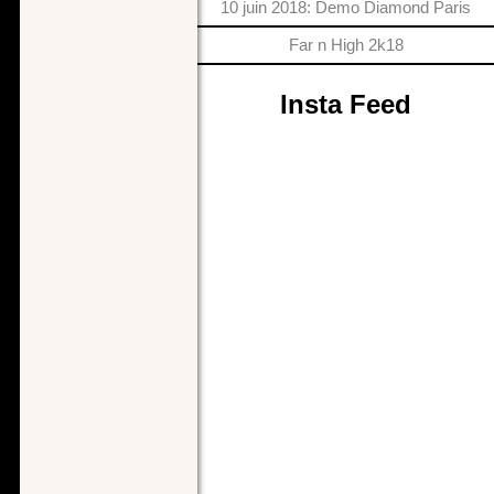
10 juin 2018: Demo Diamond Paris
Far n High 2k18
Insta Feed