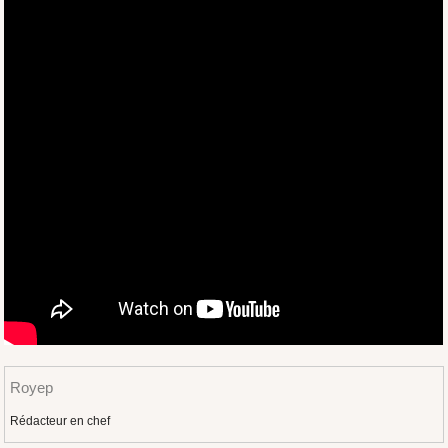
Royep
Rédacteur en chef