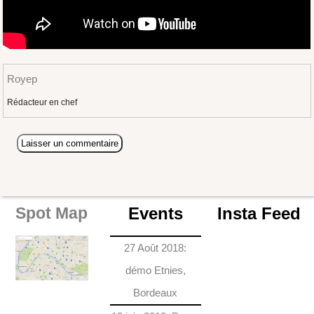
Royep
Rédacteur en chef
Events
Insta Feed
Spot Map
27 Août 2018:
démo Etnies,
Bordeaux