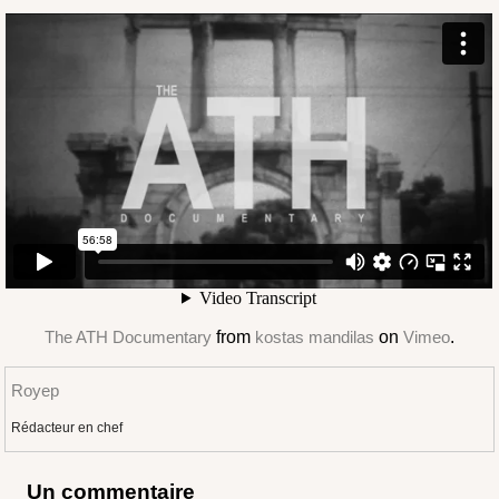
The ATH Documentary
from
kostas mandilas
on
Vimeo
.
Royep
Rédacteur en chef
Un commentaire