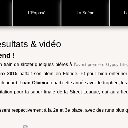
L'Exposé
La Scène
L
sultats & vidéo
end !
 train de siroter quelques bières à l’
avant première Gypsy Life
ro
2015
battait son plein en Floride. Et pour bien entériner
kateboard,
Luan Oliveira
repart cette année avec le trophée, les
tation pour la super finale de la Street League, qui aura lie
ssent respectivement à la 2e et 3e place, avec des runs plus 