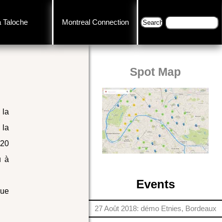
a Taloche
Montreal Connection
Spot Map
, la
 la
 20
u à
Events
que
27 Août 2018: démo Etnies, Bordeaux