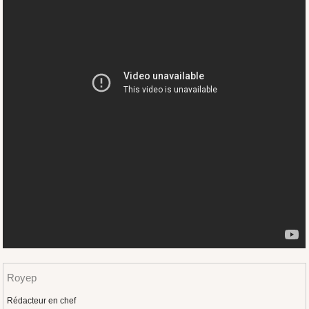
Royep
Rédacteur en chef