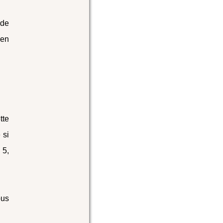
 de
 en
tte
 si
 5,
ous