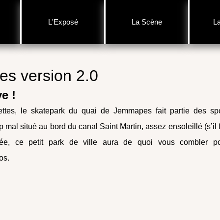
L'Exposé
La Scène
L
s version 2.0
e !
ettes, le skatepark du quai de Jemmapes fait partie des sp
 mal situé au bord du canal Saint Martin, assez ensoleillé (s’il f
née, ce petit park de ville aura de quoi vous combler p
os.