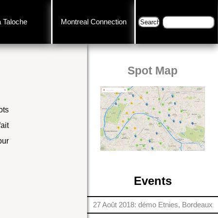
a Taloche
Montreal Connection
Spot Map
ots
ait
our
Events
27 Août 2018: démo Etnies, Bordeaux