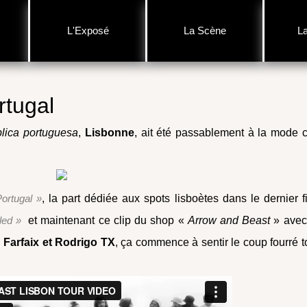
L'Exposé
La Scène
L
rtugal
blica portuguesa
,
Lisbonne
, ait été passablement à la mode 
ortugal »
, la part dédiée aux spots lisboètes dans le dernier f
led »
et maintenant ce clip du shop «
Arrow and Beast
» avec
 Farfaix et Rodrigo TX
, ça commence à sentir le coup fourré t