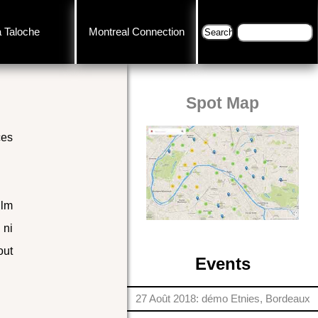
a Taloche
Montreal Connection
Spot Map
ces
ilm
 ni
out
Events
27 Août 2018: démo Etnies, Bordeaux