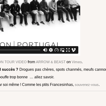
ON TOUR VIDEO
from
ARROW & BEAST
on
Vimeo
.
el succès ?
Drogues pas chères, spots chanmés, meufs canno
bouffe trop bonne … allez savoir.
a par soi même ! Comme les ptits Francesinhas,
souvenez-vous
.