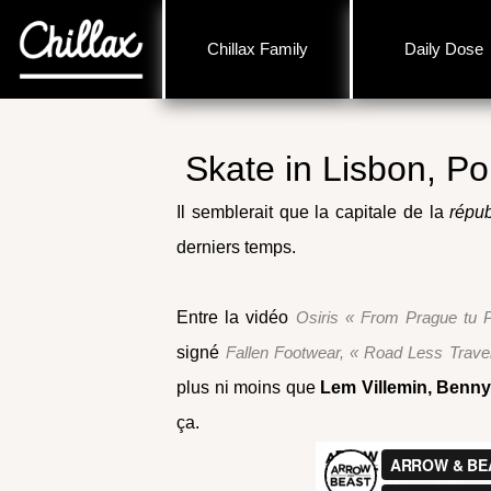
Chillax Family
Daily Dose
Skate in Lisbon, Po
Il semblerait que la capitale de la
répu
derniers temps.
Entre la vidéo
Osiris « From Prague tu P
signé
Fallen Footwear, « Road Less Trave
plus ni moins que
Lem Villemin, Benny
ça.