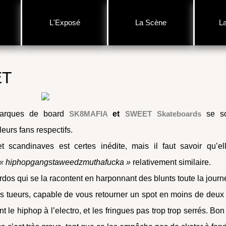
L'Exposé
La Scène
L
ET
marques de board
SK8MAFIA
et
SWEET Skateboards
se so
leurs fans respectifs.
t scandinaves est certes inédite, mais il faut savoir qu’el
« hiphopgangstaweedzmuthafucka »
relativement similaire.
rdos qui se la racontent en harponnant des blunts toute la journ
s tueurs, capable de vous retourner un spot en moins de deux 
ent le hiphop à l’electro, et les fringues pas trop trop serrés. Bon 