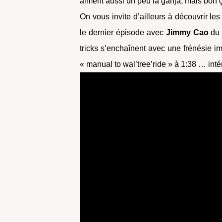
aiment aussi un peu la ganja, mais bon ç
On vous invite d’ailleurs à découvrir l
le dernier épisode avec
Jimmy Cao
du
tricks s’enchaînent avec une frénési
« manual to wal’tree’ride » à 1:38 … inté