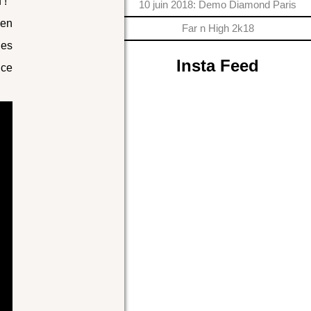
 !
10 juin 2018: Demo Diamond Paris
ien
Far n High 2k18
 les
Insta Feed
 ce