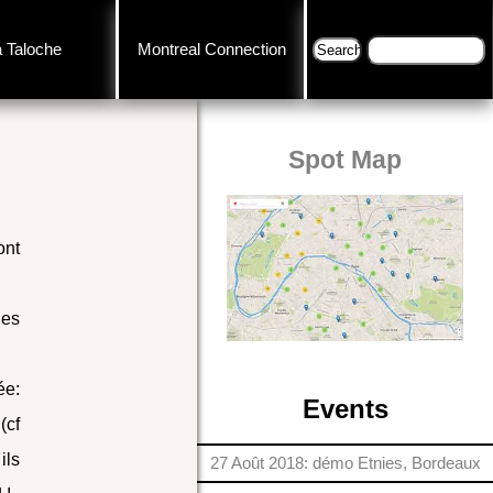
a Taloche
Montreal Connection
Spot Map
nt
les
ée:
Events
(cf
ils
27 Août 2018: démo Etnies, Bordeaux