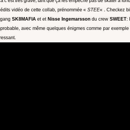
a c’est très grave, tant que ça les empêche pas de skater à fond
es édits vidéo de cette collab, prénommée «
STEE
« . Checkez b
 gang
SK8MAFIA
et et
Nisse Ingemarsson
du crew
SWEET
:
e improbable, avec même quelques énigmes comme par exemple
ressant.