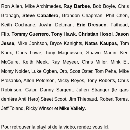
Ron Allen, Mike Archimedes,
Ray Barbee
, Bob Boyle, Chris
Branagh,
Steve Caballero
, Brandon Chapman, Phil Chen,
Keith Cochrane, Jowhn Dettman,
Eric Dressen
, Fathead,
Flip,
Tommy Guerrero
,
Tony Hawk
,
Christian Hosoi
,
Jason
Jesse
, Mike Jonhson, Bryce Kanights,
Natas Kaupas
, Tom
Knox, Chris Lowe, Tony Magnusson, Shawn Martin, Ken
McGuire, Keith Meek, Ray Meyeer, Chris Miller, Mink E.,
Monty Nolder, Luke Ogben, Orb, Scott Oster, Tom Peha, Mike
Prosanko, Allen Peterson, Micky Reyes, Tony Roberts, Chris
Robinson, Gator, Danny Sargent, Julien Stranger (le gars
derrière Anti Hero) Street Scoot, Jim Thiebaud, Robert Torres,
Jeff Toland, Ricky Winsor et
Mike Vallely
.
Pour retrouver la playlist de la vidéo, rendez vous
ici
.