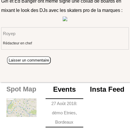
Girl et Ed Banger ont même signé une collab de boards en
mixant le look des DJs avec les skaters pro de la marques :
Royep
Rédacteur en chef
Events
Insta Feed
Spot Map
27 Août 2018:
démo Etnies,
Bordeaux