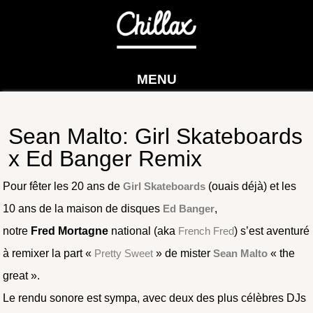
MENU
Sean Malto: Girl Skateboards
x Ed Banger Remix
Pour fêter les 20 ans de
Girl Skateboards
(ouais déjà) et les
10 ans de la maison de disques
Ed Banger
,
notre
Fred Mortagne
national (aka
French Fred
) s’est aventuré
à remixer la part «
Pretty Sweet
» de mister
Sean Malto
« the
great ».
Le rendu sonore est sympa, avec deux des plus célèbres DJs