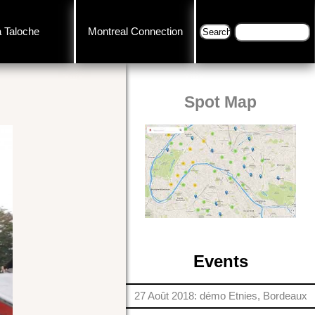
a Taloche
Montreal Connection
Spot Map
Events
27 Août 2018: démo Etnies, Bordeaux