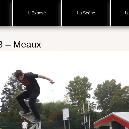
L'Exposé
La Scène
L
3 – Meaux