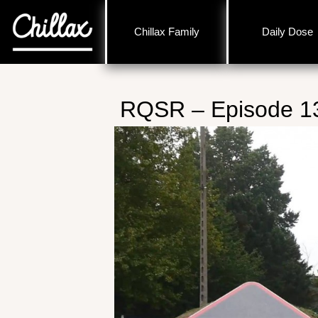
Chillax Family
Daily Dose
RQSR – Episode 1