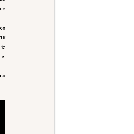
 ne
son
sur
rix
ais
 ou