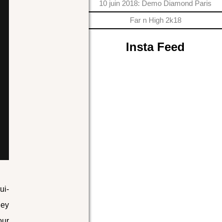
10 juin 2018: Demo Diamond Paris
Far n High 2k18
Insta Feed
ui-
ley
our