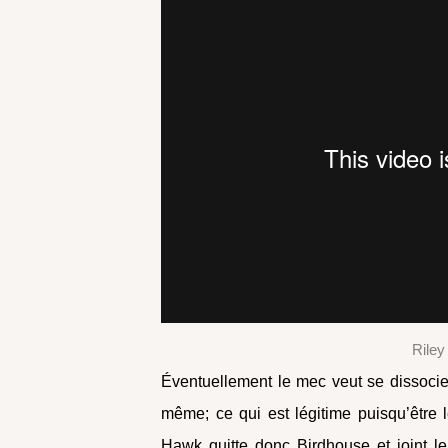
Rile
Éventuellement le mec veut se dissocier 
même; ce qui est légitime puisqu’être l
Hawk quitte donc Birdhouse et joint 