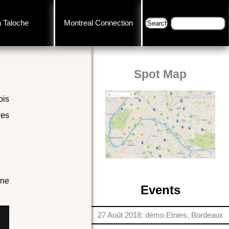
a Taloche
Montreal Connection
Spot Map
ois
des
nne
Events
27 Août 2018: démo Etnies, Bordeaux