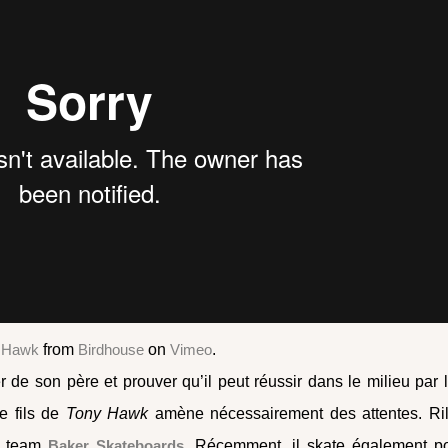
y Hawk
from
Birdhouse
on
Vimeo
.
de son père et prouver qu’il peut réussir dans le milieu par l
e fils de
Tony Hawk
amène nécessairement des attentes. Ri
le team
Baker Skateboards
. Récemment, il skate également p