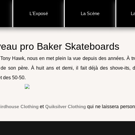
L'Exposé
La Scène
L
veau pro Baker Skateboards
r Tony Hawk, nous en met plein la vue depuis des années. À tr
de son père. À huit ans et demi, il fait déjà des shove-its, 
et des 50-50.
irdhouse Clothing
et
Quiksilver Clothing
qui ne laissera perso