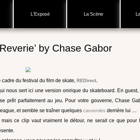
L'Exposé
La Scène
L
‘Reverie’ by Chase Gabor
 cadre du festival du film de skate,
REDirect
.
qui nous sert ici une version onirique du skateboard. En guest,
 se prêt parfaitement au jeu. Pour votre gouverne, Chase Ga
 League, et semble se traîner quelques
casseroles
derrière lui …
mais ce clip vaut vraiment le détour, ne serait ce que pour 
ésente.