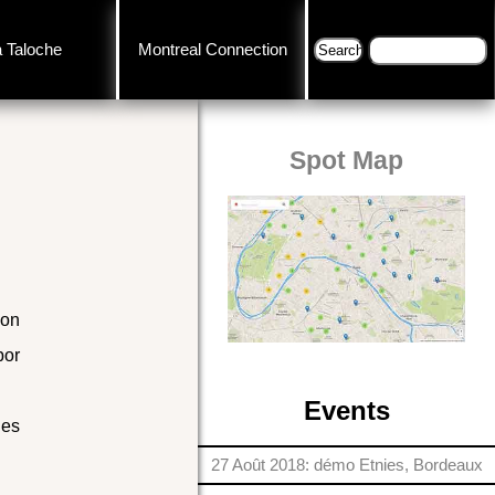
a Taloche
Montreal Connection
Spot Map
 on
bor
Events
les
27 Août 2018: démo Etnies, Bordeaux