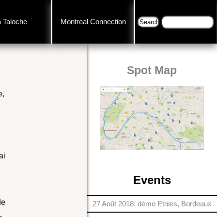
a Taloche
Montreal Connection
Spot Map
e,
ai
Events
de
27 Août 2018: démo Etnies, Bordeaux