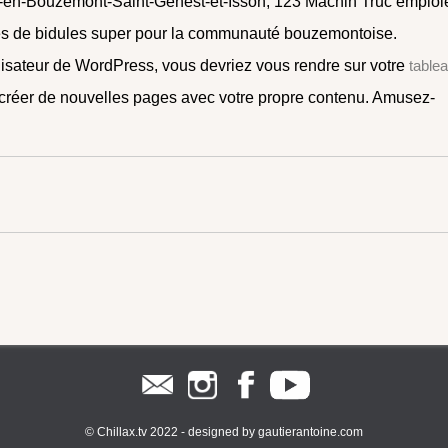
my-en-Bouzemont-Saint-Genest-et-Isson, 123 Machin Truc emploi
rtes de bidules super pour la communauté bouzemontoise.
lisateur de WordPress, vous devriez vous rendre sur votre
table
t créer de nouvelles pages avec votre propre contenu. Amusez-
© Chillax.tv 2022 - designed by
gautierantoine.com