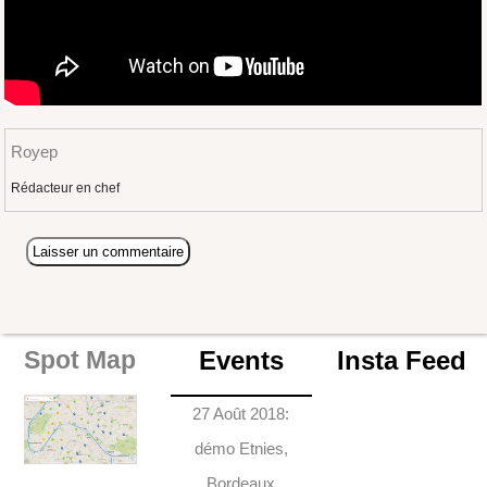
Royep
Rédacteur en chef
Events
Insta Feed
Spot Map
27 Août 2018:
démo Etnies,
Bordeaux