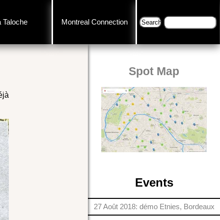
a Taloche
Montreal Connection
Spot Map
éjà
Events
27 Août 2018: démo Etnies, Bordeaux