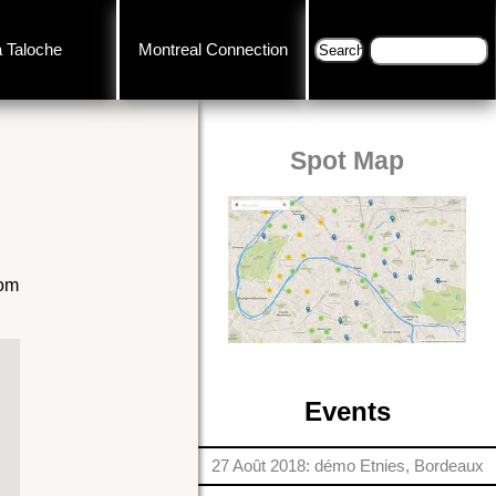
a Taloche
Montreal Connection
Spot Map
nom
Events
27 Août 2018: démo Etnies, Bordeaux