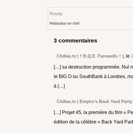
Royep
Rédacteur en chef
3 commentaires
Chillax.tv | † B.Q.E. Farewells † |
, le
[…] sa destruction programmée. Nul n
le BIG O ou SouthBank à Londres, mai
à […]
Chillax.tv | Empire’s Back Yard Party
[…] Projet 45, la première du film « P
édition de la célèbre « Back Yard Par