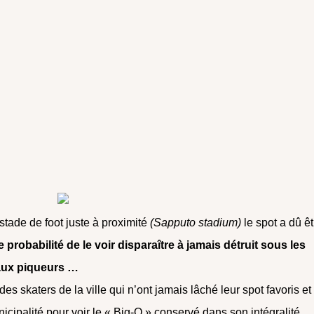
stade de foot juste à proximité
(Sapputo stadium)
le spot a dû êt
e probabilité de le voir disparaître à jamais détruit sous les
eaux piqueurs …
des skaters de la ville qui n’ont jamais lâché leur spot favoris et
cipalité pour voir le « Big-O » conservé dans son intégralité.