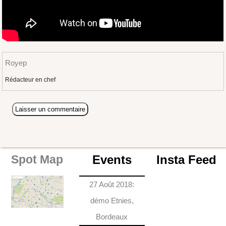
Royep
Rédacteur en chef
Events
Insta Feed
Spot Map
27 Août 2018:
démo Etnies,
Bordeaux