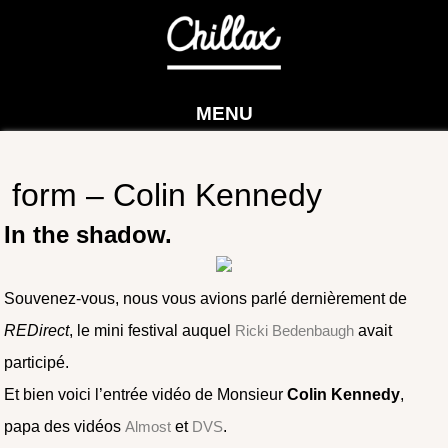
MENU
form – Colin Kennedy
In the shadow.
Souvenez-vous, nous vous avions parlé dernièrement de
REDirect
, le mini festival auquel
Ricki Bedenbaugh
avait
participé.
Et bien voici l’entrée vidéo de Monsieur
Colin Kennedy
,
papa des vidéos
Almost
et
DVS
.