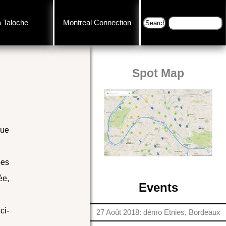
a Taloche
Montreal Connection
Spot Map
que
pes
ée,
Events
ci-
27 Août 2018: démo Etnies, Bordeaux