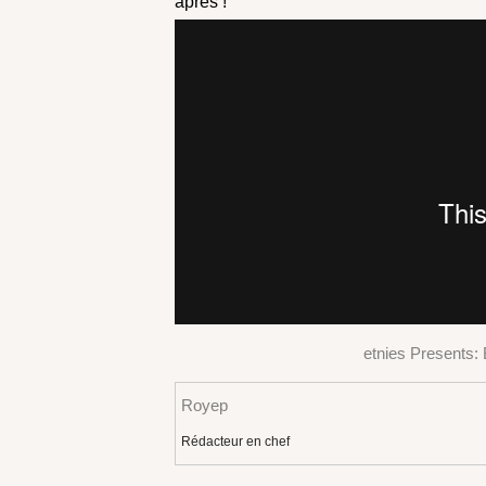
après !
etnies Presents:
Royep
Rédacteur en chef