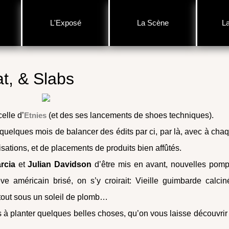
L'Exposé
La Scène
L
t, & Slabs
celle d’
Etnies
(et des ses lancements de shoes techniques).
quelques mois de balancer des édits par ci, par là, avec à cha
alisations, et de placements de produits bien affûtés.
arcia
et
Julian Davidson
d’être mis en avant, nouvelles pom
 américain brisé, on s’y croirait: Vieille guimbarde calcin
tout sous un soleil de plomb…
à planter quelques belles choses, qu’on vous laisse découvrir 