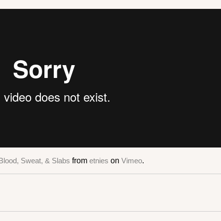
 Blood, Sweat, & Slabs
from
etnies
on
Vimeo
.