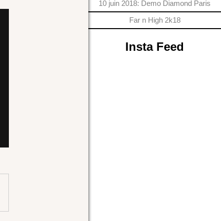
10 juin 2018: Demo Diamond Paris
Far n High 2k18
Insta Feed