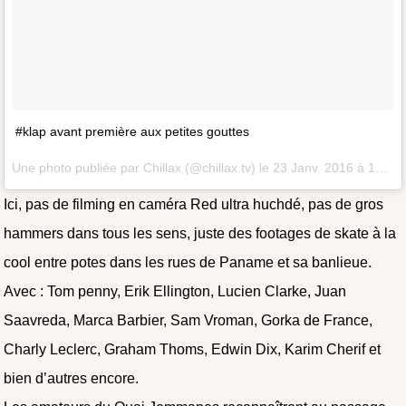
#klap avant première aux petites gouttes
Une photo publiée par Chillax (@chillax.tv) le
23 Janv. 2016 à 14h21 PST
Ici, pas de filming en caméra Red ultra huchdé, pas de gros
hammers dans tous les sens, juste des footages de skate à la
cool entre potes dans les rues de Paname et sa banlieue.
Avec : Tom penny, Erik Ellington, Lucien Clarke, Juan
Saavreda, Marca Barbier, Sam Vroman, Gorka de France,
Charly Leclerc, Graham Thoms, Edwin Dix, Karim Cherif et
bien d’autres encore.