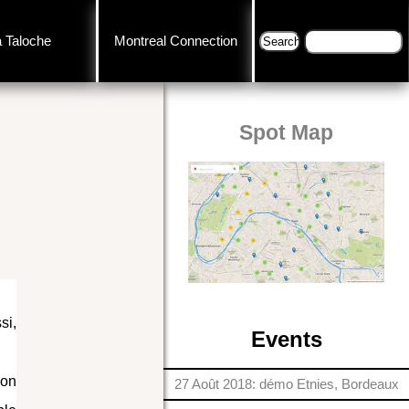
a Taloche
Montreal Connection
Spot Map
si,
Events
ion
27 Août 2018: démo Etnies, Bordeaux