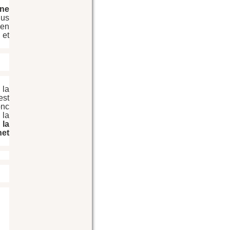
ne 
us 
en 
et 
la 
st 
nc 
la 
la 
et