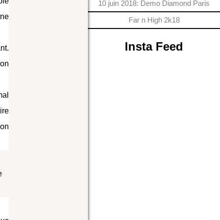
ble
10 juin 2018: Demo Diamond Paris
une
Far n High 2k18
Insta Feed
nt.
ion
mal
ire
ion
e