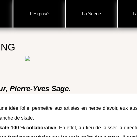
L'Exposé
La Scène
L
ING
ur, Pierre-Yves Sage.
une idée folle: permettre aux artistes en herbe d’avoir, eux aus
lanche de skate.
ate 100 % collaborative
. En effet, au lieu de laisser la direct