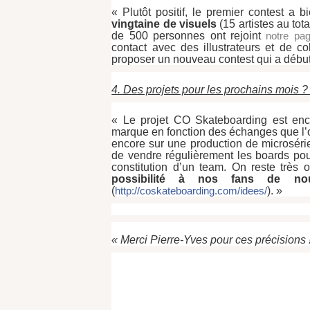
« Plutôt positif, le premier contest a
vingtaine de visuels
 (15 artistes au tota
de 500 personnes ont rejoint 
notre pa
contact avec des illustrateurs et de co
proposer un nouveau contest qui a débuté
4. Des projets pour les prochains mois ?
« Le projet CO Skateboarding est encor
marque en fonction des échanges que l’on 
encore sur une production de microsérie
de vendre régulièrement les boards pou
constitution d’un team. On reste très
possibilité à nos fans de no
(
http://coskateboarding.com/idees/
). »
« Merci Pierre-Yves pour ces précisions !