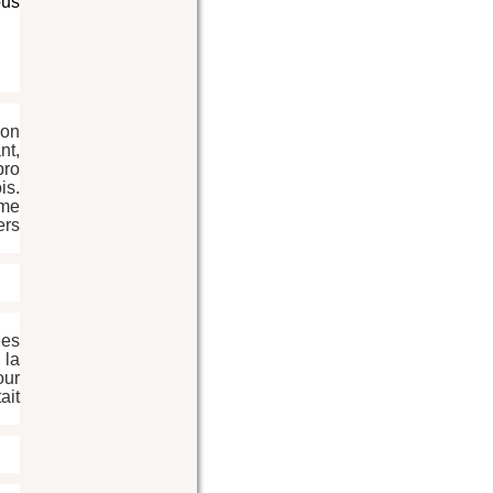
ous
on 
nt, 
ro 
ou non). Ces visuels sont ensuite soumis au vote de la communauté et du jury pendant un mois. 
me 
rs 
es 
la 
ur 
it 