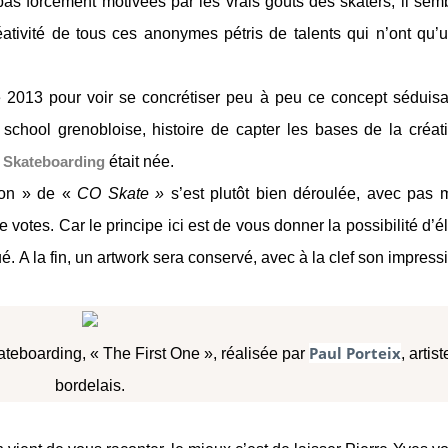
pas forcément motivées par les vrais goûts des skaters, il sem
réativité de tous ces anonymes pétris de talents qui n’ont qu’
dre 2013 pour voir se concrétiser peu à peu ce concept séduisa
school grenobloise, histoire de capter les bases de la créat
 Skateboarding
était née.
son » de «
CO Skate »
s’est plutôt bien déroulée, avec pas 
 votes. Car le principe ici est de vous donner la possibilité d’él
. A la fin, un artwork sera conservé, avec à la clef son impress
Paul Porteix
ateboarding, « The First One », réalisée par
, artist
bordelais.