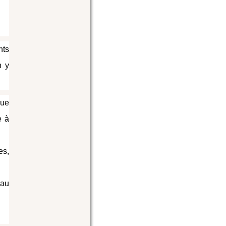
nts
n y
que
e à
es,
 au