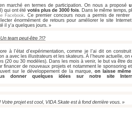
 bien marché en termes de participation. On nous a proposé 
u
l) qui ont été 
votés plus de 3000 fois
. Dans le même temps, pl
ge Facebook
. Ce premier concours nous a permis de rentrer 
llecter énormément de retours pour améliorer le site Internet 
 il y’a quelques jours. »
 Un team peut-être ?!?
e à l’état d’expérimentation, comme je l’ai dit on construit 
a avec les illustrateurs et les skateurs. À l’heure actuelle, on e
s (20 ou 30 modèles). Dans les mois à venir, le but va être do
r financer de nouveaux projets et notamment le sponsoring et 
 ouvert sur le développement de la marque, 
on laisse même 
us donner quelques idées sur notre site Intern
 Votre projet est cool, VIDA Skate est à fond derrière vous. »