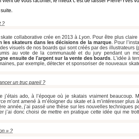
 vient de vous raconter, le mieux c’est de laisser Pierre-Yves v
 suite.
t ?
skate collaborative crée en 2013 à 
Lyon
. Pour être plus claire 
 les skateurs dans les décisions de la marque
. Pour l’insta
 des visuels de nos boards qui sont créés par des illustrateurs (p
agne ensuite de l’argent sur la vente des boards
. L’idée à ter
maines, par exemple, détecter et sponsoriser de nouveaux skate
ncer un truc pareil ?
e j’étais ado, à l’époque où je skatais vraiment beaucoup. M
e m’ont amené à m’éloigner du skate et à m’intéresser plus à 
ère année, j’ai passé une thèse sur les nouvelles techniques po
er j’ai donc choisi de mettre en pratique cette idée qui me trotta
son » ?