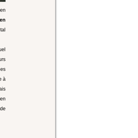
 en
 en
tal
uel
urs
des
e à
ais
 en
 de