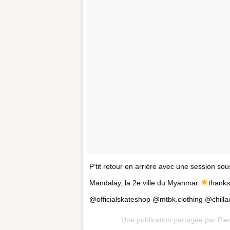
P’tit retour en arrière avec une session s
Mandalay, la 2e ville du Myanmar
thanks
@officialskateshop @mtbk.clothing @chillax
Une publication partagée par Pie