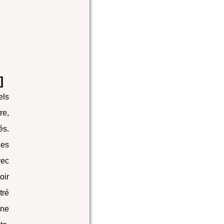
]
els
re,
és.
les
vec
oir
tré
une