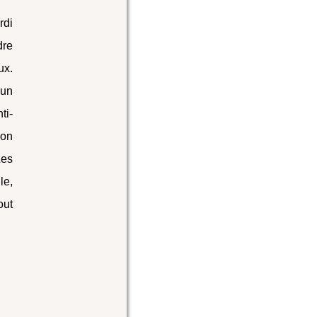
rdi
dre
ux.
 un
ti-
bon
Les
le,
out