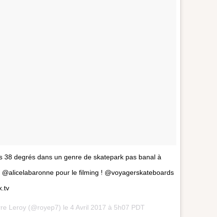
ous 38 degrés dans un genre de skatepark pas banal à
 @alicelabaronne pour le filming ! @voyagerskateboards
.tv
rre Leroy (@royep7) le
4 Avril 2017 à 5h07 PDT