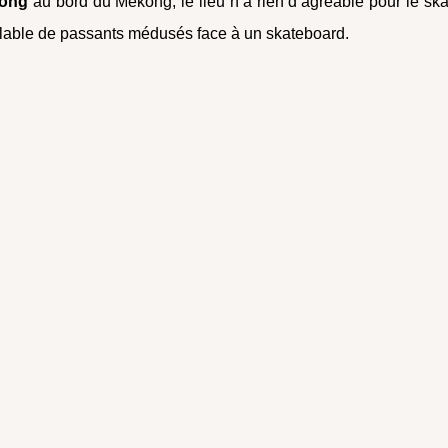
ong
au bord du Mékong, le lieu n’a rien d’agréable pour le ska
lable de passants médusés face à un skateboard.