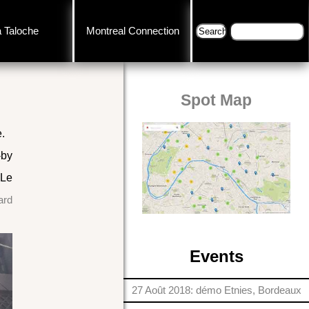
a Taloche
Montreal Connection
Spot Map
e.
-by
 Le
ard
Events
27 Août 2018: démo Etnies, Bordeaux