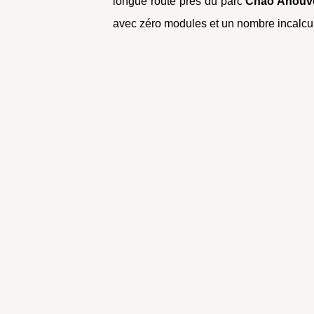
longue route près du parc
Chao Anouv
avec zéro modules et un nombre incalcu