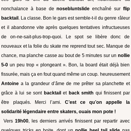
nonchalance à base de
nosebluntslide
enchaîné sur
flip
backtail
. La classe. Bon le gars est semble-t-il du genre râleur
et il abandonne vite après quelques tentatives infructueuses
de on-ne-sait-plus-trop-quoi. Le spot se libère donc de
nouveaux et la folie du skate me reprend tout sec. Manque de
chance, ma planche casse au bout de 5 minutes sur un
nollie
5-0
un peu trop « plongeant ». Bon, la board était déjà bien
fissurée, mais ça en fout quand même un coup. heureusement
Antoine
a la grandeur d’âme de me prêter sa planchette et
grâce à lui se sont
backtail
et
back smith
qui finissent par
être plaqués. Merci l’ami.
C’est ce qu’on appelle la
solidarité légendaire entre skaters, ouais mon pote !
Vers
19h00
, les derniers arrivés finissent par repartir avec
quelques tricks en boite, dont un
nollie heel tail slide
pas