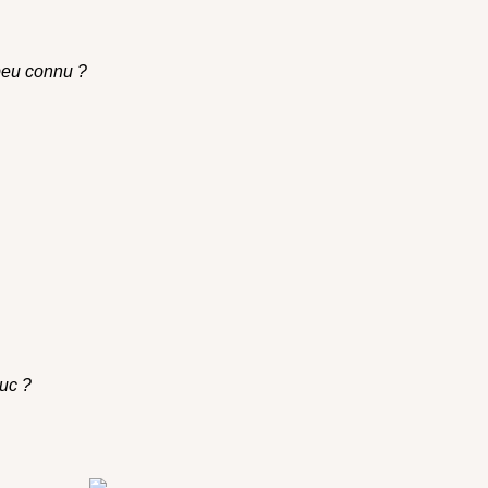
 peu connu ?
ruc ?