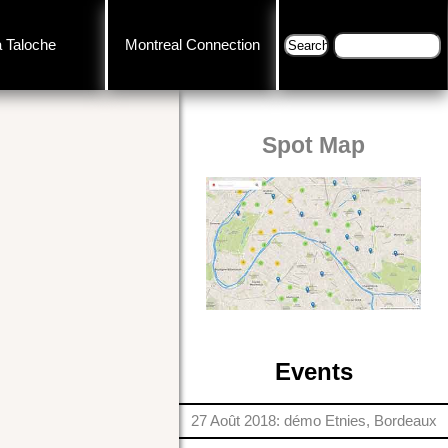
a Taloche
Montreal Connection
Spot Map
Events
27 Août 2018: démo Etnies, Bordeaux