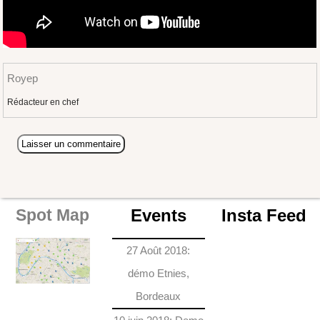
Royep
Rédacteur en chef
Events
Insta Feed
Spot Map
27 Août 2018:
démo Etnies,
Bordeaux