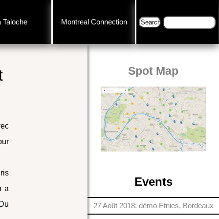
a Taloche
Montreal Connection
Spot Map
t
vec
pur
ris
Events
n a
 Du
27 Août 2018: démo Etnies, Bordeaux