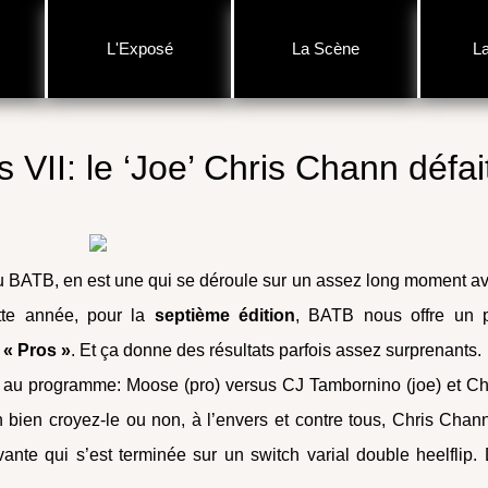
L'Exposé
La Scène
L
s VII: le ‘Joe’ Chris Chann défai
u BATB, en est une qui se déroule sur un assez long moment a
tte année, pour la
septième édition
, BATB nous offre un 
 « Pros »
. Et ça donne des résultats parfois assez surprenants.
au programme: Moose (pro) versus CJ Tambornino (joe) et Ch
 bien croyez-le ou non, à l’envers et contre tous, Chris Chan
nte qui s’est terminée sur un switch varial double heelflip.