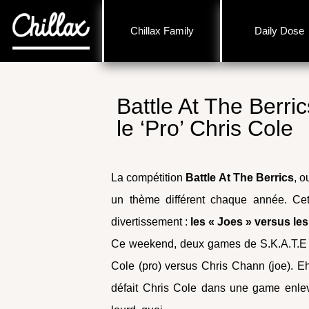
Chillax Family
Daily Dose
Battle At The Berric
le ‘Pro’ Chris Cole
La compétition
Battle At The Berrics
, o
un thème différent chaque année. Ce
divertissement :
les « Joes » versus les
Ce weekend, deux games de S.K.A.T.E 
Cole (pro) versus Chris Chann (joe). Eh
défait Chris Cole dans une game enleva