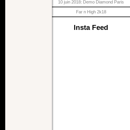
10 juin 2018: Demo Diamond Paris
Far n High 2k18
Insta Feed