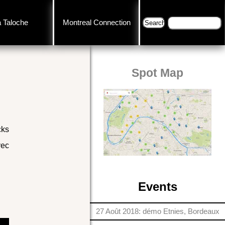
a Taloche
Montreal Connection
Spot Map
cks
vec
Events
27 Août 2018: démo Etnies, Bordeaux