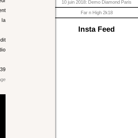
eur
10 juin 2018: Demo Diamond Paris
ent
Far n High 2k18
 la
Insta Feed
dit
dio
 39
age