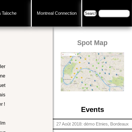
a Taloche
Montreal Connection
Spot Map
ler
une
uet
ais
r !
Events
film
27 Août 2018: démo Etnies, Bordeaux