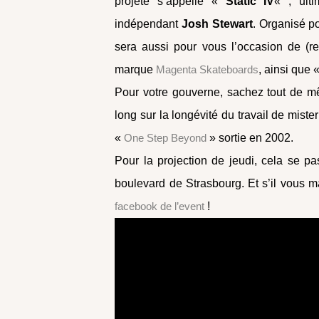
projeté s’appelle «
Static IV
« , ult
indépendant
Josh Stewart
. Organisé p
sera aussi pour vous l’occasion de (r
marque
Magenta Skateboards
, ainsi que 
Pour votre gouverne, sachez tout de mê
long sur la longévité du travail de mister
«
One Step Beyond
» sortie en 2002.
Pour la projection de jeudi, cela se p
boulevard de Strasbourg. Et s’il vous m
facebook de l’event
!