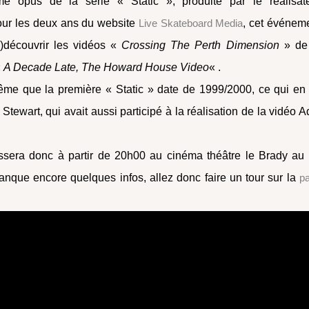
ime opus de la série « Static », produite par le réalisat
our les deux ans du website
Live Skateboard Media
, cet événem
e)découvrir les vidéos «
Crossing The Perth Dimension
» de
«
A Decade Late, The Howard House Video
« .
me que la première « Static » date de 1999/2000, ce qui en 
 Stewart, qui avait aussi participé à la réalisation de la vidéo A
assera donc à partir de 20h00 au cinéma théâtre le Brady au
anque encore quelques infos, allez donc faire un tour sur la
p