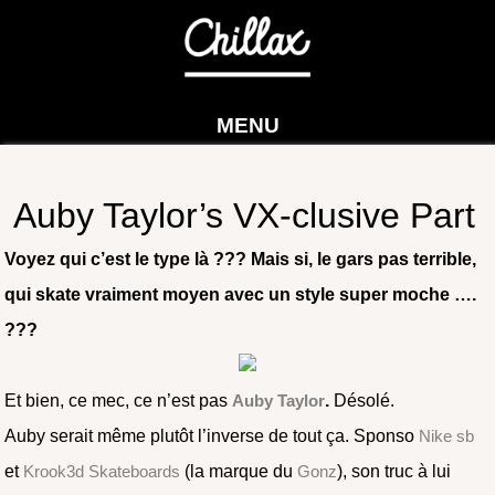
MENU
Auby Taylor’s VX-clusive Part
Voyez qui c’est le type là ??? Mais si, le gars pas terrible,
qui skate vraiment moyen avec un style super moche ….
???
Et bien, ce mec, ce n’est pas
Auby Taylor
.
Désolé.
Auby serait même plutôt l’inverse de tout ça. Sponso
Nike sb
et
Krook3d Skateboards
(la marque du
Gonz
), son truc à lui