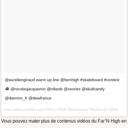
@aureliengiraud warm up line @farnhigh #skateboard #contest
@nicolasjacquemin @nikesb @xsories @skullcandy
@dammn_fr @dewfrance
Une vidéo publiée par FAR’n HIGH Skateboard Worldcup (@farnhigh) le 21 Mai 2015 à 4h29 PDT
Vous pouvez mater plus de contenus vidéos du Far’N High en