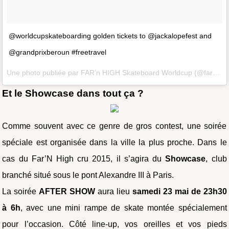
@worldcupskateboarding golden tickets to @jackalopefest and
@grandprixberoun #freetravel
Une photo publiée par FAR’n HIGH Skateboard Worldcup (@farnhigh) le 5 Mai 2015 à 9h27 PDT
Et le Showcase dans tout ça ?
Comme souvent avec ce genre de gros contest, une soirée
spéciale est organisée dans la ville la plus proche. Dans le
cas du Far’N High cru 2015, il s’agira du
Showcase
, club
branché situé sous le pont Alexandre III à Paris.
La soirée
AFTER SHOW
aura lieu
samedi 23 mai de 23h30
à 6h
, avec une mini rampe de skate montée spécialement
pour l’occasion. Côté line-up, vos oreilles et vos pieds