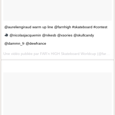
@aureliengiraud warm up line @farnhigh #skateboard #contest
@nicolasjacquemin @nikesb @xsories @skullcandy
@dammn_fr @dewfrance
Une vidéo publiée par FAR’n HIGH Skateboard Worldcup (@farnhigh) le 21 Mai 2015 à 4h29 PDT